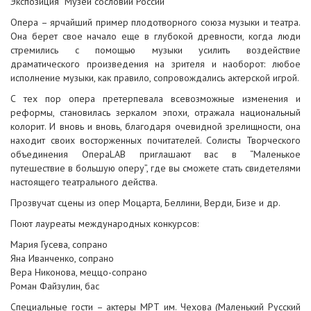
Экспозиция “Музей сословий России”
Опера – ярчайший пример плодотворного союза музыки и театра.
Она берет свое начало еще в глубокой древности, когда люди
стремились с помощью музыки усилить воздействие
драматического произведения на зрителя и наоборот: любое
исполнение музыки, как правило, сопровождались актерской игрой.
С тех пор опера претерпевала всевозможные изменения и
реформы, становилась зеркалом эпохи, отражала национальный
колорит. И вновь и вновь, благодаря очевидной зрелищности, она
находит своих восторженных почитателей. Солисты Творческого
объединения ОпераLAB приглашают вас в “Маленькое
путешествие в большую оперу”, где вы сможете стать свидетелями
настоящего театрального действа.
Прозвучат сцены из опер Моцарта, Беллини, Верди, Бизе и др.
Поют лауреаты международных конкурсов:
Мария Гусева, сопрано
Яна Иванченко, сопрано
Вера Никонова, меццо-сопрано
Роман Файзулин, бас
Специальные гости – актеры МРТ им. Чехова (Маленький Русский