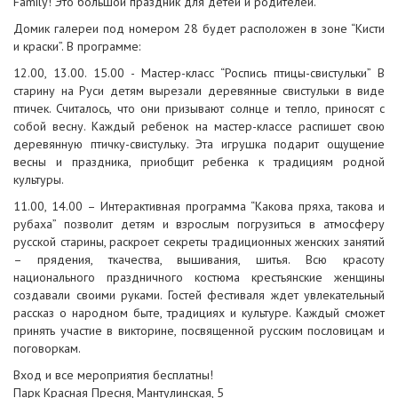
Family! Это большой праздник для детей и родителей.
Домик галереи под номером 28 будет расположен в зоне “Кисти
и краски”. В программе:
12.00, 13.00. 15.00 - Мастер-класс “Роспись птицы-свистульки” В
старину на Руси детям вырезали деревянные свистульки в виде
птичек. Считалось, что они призывают солнце и тепло, приносят с
собой весну. Каждый ребенок на мастер-классе распишет свою
деревянную птичку-свистульку. Эта игрушка подарит ощущение
весны и праздника, приобщит ребенка к традициям родной
культуры.
11.00, 14.00 – Интерактивная программа “Какова пряха, такова и
рубаха” позволит детям и взрослым погрузиться в атмосферу
русской старины, раскроет секреты традиционных женских занятий
– прядения, ткачества, вышивания, шитья. Всю красоту
национального праздничного костюма крестьянские женщины
создавали своими руками. Гостей фестиваля ждет увлекательный
рассказ о народном быте, традициях и культуре. Каждый сможет
принять участие в викторине, посвященной русским пословицам и
поговоркам.
Вход и все мероприятия бесплатны!
Парк Красная Пресня, Мантулинская, 5