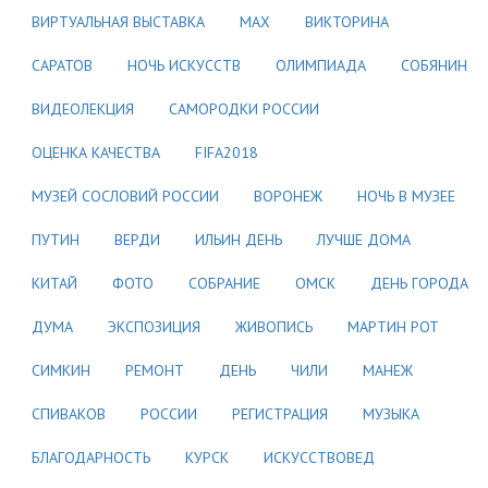
ВИРТУАЛЬНАЯ ВЫСТАВКА
МАХ
ВИКТОРИНА
САРАТОВ
НОЧЬ ИСКУССТВ
ОЛИМПИАДА
СОБЯНИН
ВИДЕОЛЕКЦИЯ
САМОРОДКИ РОССИИ
ОЦЕНКА КАЧЕСТВА
FIFA2018
МУЗЕЙ СОСЛОВИЙ РОССИИ
ВОРОНЕЖ
НОЧЬ В МУЗЕЕ
ПУТИН
ВЕРДИ
ИЛЬИН ДЕНЬ
ЛУЧШЕ ДОМА
КИТАЙ
ФОТО
СОБРАНИЕ
ОМСК
ДЕНЬ ГОРОДА
ДУМА
ЭКСПОЗИЦИЯ
ЖИВОПИСЬ
МАРТИН РОТ
СИМКИН
РЕМОНТ
ДЕНЬ
ЧИЛИ
МАНЕЖ
СПИВАКОВ
РОССИИ
РЕГИСТРАЦИЯ
МУЗЫКА
БЛАГОДАРНОСТЬ
КУРСК
ИСКУССТВОВЕД