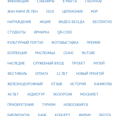
ФИНЛЯНДИЯ
СУВЕНИРЫ
8 МАРТА
ГЛАЗУНОВ
ЖАН МАРИ ЛЕ ПЕН
2020
ЦЕРЕМОНИЯ
МЭР
НАГРАЖДЕНИЕ
АКЦИЯ
ВИДЕО-БЕСЕДА
БЕСПЛАТНО
СТУДЕНТЫ
ЯРМАРКА
QR-CODE
КУЛЬТУРНЫЙ ПОРТАЛ
ФОТОВЫСТАВКА
ПРЕМИЯ
КОЛЛЕКЦИЯ
МАСЛЕНИЦА
СЕАНС
RUTUBE
НАСЛЕДИЕ
СЛУЖЕБНЫЙ ВХОД
ПРОЕКТ
МУЗЕЙ
ФЕСТИВАЛЬ
ОПЛАТА
12 ЛЕТ
НОВЫЙ УРЕНГОЙ
ЖЕЛЕЗНОДОРОЖНЫЙ
ОТЗЫВ
ИСТОРИЯ
КАНИКУЛЫ
40 ЛЕТ
АУДИОТУР
ЭКСКУРСИЯ
МОСБИЛЕТ
ПРИОБРЕТЕНИЯ
ТУРИЗМ
НОВОСИБИРСК
БИБЛИОНОЧЬ
БАНК
КОНЦЕРТ
ФИЛЬМ
ЛЬГОТА