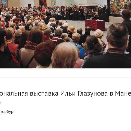
ональная выставка Ильи Глазунова в Ман
д
етербург