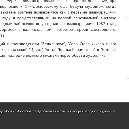
к в мире, проиллюстрировавший все произведения Федора
творчестве к Ф.М.Достоевскому еще будучи студентом, когда
выставки зрители познакомятся как с первыми иллюстрациями
56 году и представленными на первой персональной выставке
доме работников искусств, так и с иллюстрациями 1982 года,
ергеевича над созданием портретов героев Достоевского,
ва.
ий к произведениям “Белые ночи”, “Село Степанчиково и его
 и наказание”, “Идиот”, “Бесы”, “Братья Карамазовы” и “Неточка
жает наследие великого писателя через образы художника.
а Москвы "Московская государственная картинная галерея народного художника