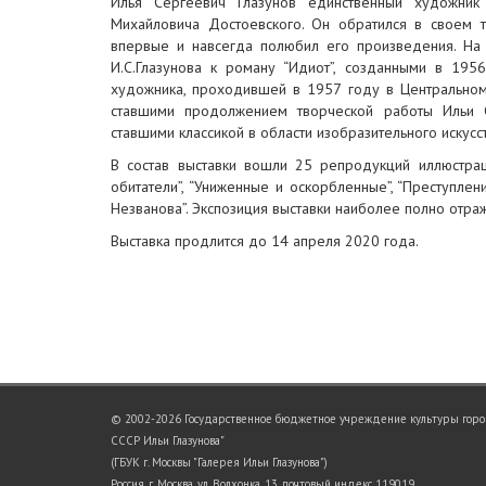
Илья Сергеевич Глазунов единственный художни
Михайловича Достоевского. Он обратился в своем 
впервые и навсегда полюбил его произведения. На 
И.С.Глазунова к роману “Идиот”, созданными в 19
художника, проходившей в 1957 году в Центральном 
ставшими продолжением творческой работы Ильи С
ставшими классикой в области изобразительного искусст
В состав выставки вошли 25 репродукций иллюстрац
обитатели”, “Униженные и оскорбленные”, “Преступление
Незванова”. Экспозиция выставки наиболее полно отра
Выставка продлится до 14 апреля 2020 года.
© 2002-2026 Государственное бюджетное учреждение культуры город
СССР Ильи Глазунова"
(ГБУК г. Москвы "Галерея Ильи Глазунова")
Россия, г. Москва, ул. Волхонка, 13, почтовый индекс 119019