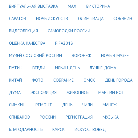
ВИРТУАЛЬНАЯ ВЫСТАВКА
МАХ
ВИКТОРИНА
САРАТОВ
НОЧЬ ИСКУССТВ
ОЛИМПИАДА
СОБЯНИН
ВИДЕОЛЕКЦИЯ
САМОРОДКИ РОССИИ
ОЦЕНКА КАЧЕСТВА
FIFA2018
МУЗЕЙ СОСЛОВИЙ РОССИИ
ВОРОНЕЖ
НОЧЬ В МУЗЕЕ
ПУТИН
ВЕРДИ
ИЛЬИН ДЕНЬ
ЛУЧШЕ ДОМА
КИТАЙ
ФОТО
СОБРАНИЕ
ОМСК
ДЕНЬ ГОРОДА
ДУМА
ЭКСПОЗИЦИЯ
ЖИВОПИСЬ
МАРТИН РОТ
СИМКИН
РЕМОНТ
ДЕНЬ
ЧИЛИ
МАНЕЖ
СПИВАКОВ
РОССИИ
РЕГИСТРАЦИЯ
МУЗЫКА
БЛАГОДАРНОСТЬ
КУРСК
ИСКУССТВОВЕД