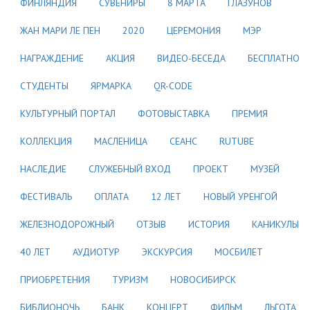
ФИНЛЯНДИЯ
СУВЕНИРЫ
8 МАРТА
ГЛАЗУНОВ
ЖАН МАРИ ЛЕ ПЕН
2020
ЦЕРЕМОНИЯ
МЭР
НАГРАЖДЕНИЕ
АКЦИЯ
ВИДЕО-БЕСЕДА
БЕСПЛАТНО
СТУДЕНТЫ
ЯРМАРКА
QR-CODE
КУЛЬТУРНЫЙ ПОРТАЛ
ФОТОВЫСТАВКА
ПРЕМИЯ
КОЛЛЕКЦИЯ
МАСЛЕНИЦА
СЕАНС
RUTUBE
НАСЛЕДИЕ
СЛУЖЕБНЫЙ ВХОД
ПРОЕКТ
МУЗЕЙ
ФЕСТИВАЛЬ
ОПЛАТА
12 ЛЕТ
НОВЫЙ УРЕНГОЙ
ЖЕЛЕЗНОДОРОЖНЫЙ
ОТЗЫВ
ИСТОРИЯ
КАНИКУЛЫ
40 ЛЕТ
АУДИОТУР
ЭКСКУРСИЯ
МОСБИЛЕТ
ПРИОБРЕТЕНИЯ
ТУРИЗМ
НОВОСИБИРСК
БИБЛИОНОЧЬ
БАНК
КОНЦЕРТ
ФИЛЬМ
ЛЬГОТА