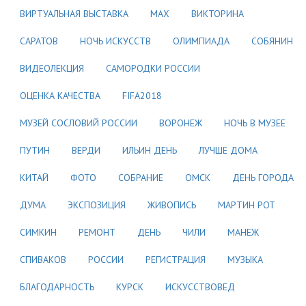
ВИРТУАЛЬНАЯ ВЫСТАВКА
МАХ
ВИКТОРИНА
САРАТОВ
НОЧЬ ИСКУССТВ
ОЛИМПИАДА
СОБЯНИН
ВИДЕОЛЕКЦИЯ
САМОРОДКИ РОССИИ
ОЦЕНКА КАЧЕСТВА
FIFA2018
МУЗЕЙ СОСЛОВИЙ РОССИИ
ВОРОНЕЖ
НОЧЬ В МУЗЕЕ
ПУТИН
ВЕРДИ
ИЛЬИН ДЕНЬ
ЛУЧШЕ ДОМА
КИТАЙ
ФОТО
СОБРАНИЕ
ОМСК
ДЕНЬ ГОРОДА
ДУМА
ЭКСПОЗИЦИЯ
ЖИВОПИСЬ
МАРТИН РОТ
СИМКИН
РЕМОНТ
ДЕНЬ
ЧИЛИ
МАНЕЖ
СПИВАКОВ
РОССИИ
РЕГИСТРАЦИЯ
МУЗЫКА
БЛАГОДАРНОСТЬ
КУРСК
ИСКУССТВОВЕД