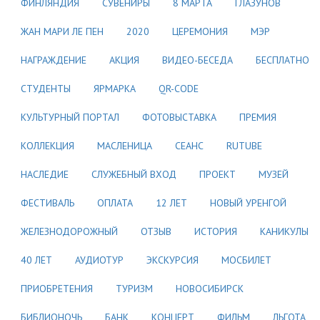
ФИНЛЯНДИЯ
СУВЕНИРЫ
8 МАРТА
ГЛАЗУНОВ
ЖАН МАРИ ЛЕ ПЕН
2020
ЦЕРЕМОНИЯ
МЭР
НАГРАЖДЕНИЕ
АКЦИЯ
ВИДЕО-БЕСЕДА
БЕСПЛАТНО
СТУДЕНТЫ
ЯРМАРКА
QR-CODE
КУЛЬТУРНЫЙ ПОРТАЛ
ФОТОВЫСТАВКА
ПРЕМИЯ
КОЛЛЕКЦИЯ
МАСЛЕНИЦА
СЕАНС
RUTUBE
НАСЛЕДИЕ
СЛУЖЕБНЫЙ ВХОД
ПРОЕКТ
МУЗЕЙ
ФЕСТИВАЛЬ
ОПЛАТА
12 ЛЕТ
НОВЫЙ УРЕНГОЙ
ЖЕЛЕЗНОДОРОЖНЫЙ
ОТЗЫВ
ИСТОРИЯ
КАНИКУЛЫ
40 ЛЕТ
АУДИОТУР
ЭКСКУРСИЯ
МОСБИЛЕТ
ПРИОБРЕТЕНИЯ
ТУРИЗМ
НОВОСИБИРСК
БИБЛИОНОЧЬ
БАНК
КОНЦЕРТ
ФИЛЬМ
ЛЬГОТА