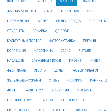
ФИНЛЯНДИЯ
СУВЕНИРЫ
8 МАРТА
ГЛАЗУНОВ
ЖАН МАРИ ЛЕ ПЕН
2020
ЦЕРЕМОНИЯ
МЭР
НАГРАЖДЕНИЕ
АКЦИЯ
ВИДЕО-БЕСЕДА
БЕСПЛАТНО
СТУДЕНТЫ
ЯРМАРКА
QR-CODE
КУЛЬТУРНЫЙ ПОРТАЛ
ФОТОВЫСТАВКА
ПРЕМИЯ
КОЛЛЕКЦИЯ
МАСЛЕНИЦА
СЕАНС
RUTUBE
НАСЛЕДИЕ
СЛУЖЕБНЫЙ ВХОД
ПРОЕКТ
МУЗЕЙ
ФЕСТИВАЛЬ
ОПЛАТА
12 ЛЕТ
НОВЫЙ УРЕНГОЙ
ЖЕЛЕЗНОДОРОЖНЫЙ
ОТЗЫВ
ИСТОРИЯ
КАНИКУЛЫ
40 ЛЕТ
АУДИОТУР
ЭКСКУРСИЯ
МОСБИЛЕТ
ПРИОБРЕТЕНИЯ
ТУРИЗМ
НОВОСИБИРСК
БИБЛИОНОЧЬ
БАНК
КОНЦЕРТ
ФИЛЬМ
ЛЬГОТА