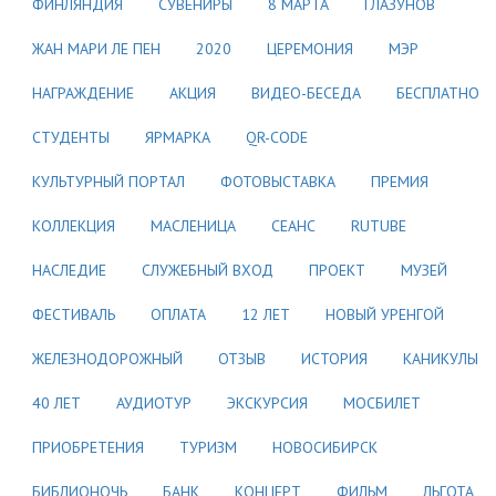
ФИНЛЯНДИЯ
СУВЕНИРЫ
8 МАРТА
ГЛАЗУНОВ
ЖАН МАРИ ЛЕ ПЕН
2020
ЦЕРЕМОНИЯ
МЭР
НАГРАЖДЕНИЕ
АКЦИЯ
ВИДЕО-БЕСЕДА
БЕСПЛАТНО
СТУДЕНТЫ
ЯРМАРКА
QR-CODE
КУЛЬТУРНЫЙ ПОРТАЛ
ФОТОВЫСТАВКА
ПРЕМИЯ
КОЛЛЕКЦИЯ
МАСЛЕНИЦА
СЕАНС
RUTUBE
НАСЛЕДИЕ
СЛУЖЕБНЫЙ ВХОД
ПРОЕКТ
МУЗЕЙ
ФЕСТИВАЛЬ
ОПЛАТА
12 ЛЕТ
НОВЫЙ УРЕНГОЙ
ЖЕЛЕЗНОДОРОЖНЫЙ
ОТЗЫВ
ИСТОРИЯ
КАНИКУЛЫ
40 ЛЕТ
АУДИОТУР
ЭКСКУРСИЯ
МОСБИЛЕТ
ПРИОБРЕТЕНИЯ
ТУРИЗМ
НОВОСИБИРСК
БИБЛИОНОЧЬ
БАНК
КОНЦЕРТ
ФИЛЬМ
ЛЬГОТА