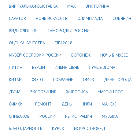
ВИРТУАЛЬНАЯ ВЫСТАВКА
МАХ
ВИКТОРИНА
САРАТОВ
НОЧЬ ИСКУССТВ
ОЛИМПИАДА
СОБЯНИН
ВИДЕОЛЕКЦИЯ
САМОРОДКИ РОССИИ
ОЦЕНКА КАЧЕСТВА
FIFA2018
МУЗЕЙ СОСЛОВИЙ РОССИИ
ВОРОНЕЖ
НОЧЬ В МУЗЕЕ
ПУТИН
ВЕРДИ
ИЛЬИН ДЕНЬ
ЛУЧШЕ ДОМА
КИТАЙ
ФОТО
СОБРАНИЕ
ОМСК
ДЕНЬ ГОРОДА
ДУМА
ЭКСПОЗИЦИЯ
ЖИВОПИСЬ
МАРТИН РОТ
СИМКИН
РЕМОНТ
ДЕНЬ
ЧИЛИ
МАНЕЖ
СПИВАКОВ
РОССИИ
РЕГИСТРАЦИЯ
МУЗЫКА
БЛАГОДАРНОСТЬ
КУРСК
ИСКУССТВОВЕД