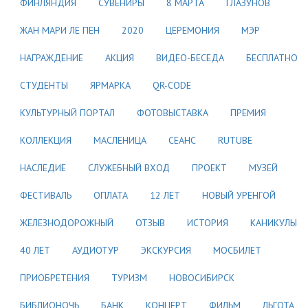
ФИНЛЯНДИЯ
СУВЕНИРЫ
8 МАРТА
ГЛАЗУНОВ
ЖАН МАРИ ЛЕ ПЕН
2020
ЦЕРЕМОНИЯ
МЭР
НАГРАЖДЕНИЕ
АКЦИЯ
ВИДЕО-БЕСЕДА
БЕСПЛАТНО
СТУДЕНТЫ
ЯРМАРКА
QR-CODE
КУЛЬТУРНЫЙ ПОРТАЛ
ФОТОВЫСТАВКА
ПРЕМИЯ
КОЛЛЕКЦИЯ
МАСЛЕНИЦА
СЕАНС
RUTUBE
НАСЛЕДИЕ
СЛУЖЕБНЫЙ ВХОД
ПРОЕКТ
МУЗЕЙ
ФЕСТИВАЛЬ
ОПЛАТА
12 ЛЕТ
НОВЫЙ УРЕНГОЙ
ЖЕЛЕЗНОДОРОЖНЫЙ
ОТЗЫВ
ИСТОРИЯ
КАНИКУЛЫ
40 ЛЕТ
АУДИОТУР
ЭКСКУРСИЯ
МОСБИЛЕТ
ПРИОБРЕТЕНИЯ
ТУРИЗМ
НОВОСИБИРСК
БИБЛИОНОЧЬ
БАНК
КОНЦЕРТ
ФИЛЬМ
ЛЬГОТА