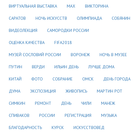
ВИРТУАЛЬНАЯ ВЫСТАВКА
МАХ
ВИКТОРИНА
САРАТОВ
НОЧЬ ИСКУССТВ
ОЛИМПИАДА
СОБЯНИН
ВИДЕОЛЕКЦИЯ
САМОРОДКИ РОССИИ
ОЦЕНКА КАЧЕСТВА
FIFA2018
МУЗЕЙ СОСЛОВИЙ РОССИИ
ВОРОНЕЖ
НОЧЬ В МУЗЕЕ
ПУТИН
ВЕРДИ
ИЛЬИН ДЕНЬ
ЛУЧШЕ ДОМА
КИТАЙ
ФОТО
СОБРАНИЕ
ОМСК
ДЕНЬ ГОРОДА
ДУМА
ЭКСПОЗИЦИЯ
ЖИВОПИСЬ
МАРТИН РОТ
СИМКИН
РЕМОНТ
ДЕНЬ
ЧИЛИ
МАНЕЖ
СПИВАКОВ
РОССИИ
РЕГИСТРАЦИЯ
МУЗЫКА
БЛАГОДАРНОСТЬ
КУРСК
ИСКУССТВОВЕД