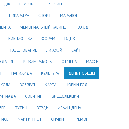
ЛЕДЖ
РЕУТОВ
СТРЕТЧИНГ
НИКАРАГУА
СПОРТ
МАРАФОН
АЩИТА
МЕМОРИАЛЬНЫЙ КАБИНЕТ
ВХОД
БИБЛИОТЕКА
ФОРУМ
ВДНХ
ПРАЗДНОВАНИЕ
ЛИ ХУЭЙ
САЙТ
ЗДАНИЕ
РЕЖИМ РАБОТЫ
ОТМЕНА
МАССИ
Т
ПАНИХИДА
КУЛЬТУРА
ДЕНЬ ПОБЕДЫ
КОЛА
ВОЗВРАТ
КАРТА
НОВЫЙ ГОД
МПИАДА
СОБЯНИН
ВИДЕОЛЕКЦИЯ
ЗЕЕ
ПУТИН
ВЕРДИ
ИЛЬИН ДЕНЬ
ПИСЬ
МАРТИН РОТ
СИМКИН
РЕМОНТ