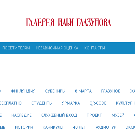
ПОСЕТИТЕЛЯМ
НЕЗАВИСИМАЯ ОЦЕНКА
КОНТАКТЫ
О
ФИНЛЯНДИЯ
СУВЕНИРЫ
8 МАРТА
ГЛАЗУНОВ
ЖА
БЕСПЛАТНО
СТУДЕНТЫ
ЯРМАРКА
QR-CODE
КУЛЬТУР
E
НАСЛЕДИЕ
СЛУЖЕБНЫЙ ВХОД
ПРОЕКТ
МУЗЕЙ
ЗЫВ
ИСТОРИЯ
КАНИКУЛЫ
40 ЛЕТ
АУДИОТУР
ЭКС