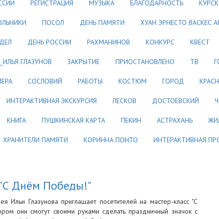
ССИИ
РЕГИСТРАЦИЯ
МУЗЫКА
БЛАГОДАРНОСТЬ
КУРСК
ОЛЬНИКИ
ПОСОЛ
ДЕНЬ ПАМЯТИ
ХУАН ЭРНЕСТО ВАСКЕС А
ДЕЛ
ДЕНЬ РОССИИ
РАХМАНИНОВ
КОНКУРС
КВЕСТ
_ИЛЬЯ ГЛАЗУНОВ
ЗАКРЫТИЕ
ПРИОСТАНОВЛЕНО
ТВ
Г
ПЕРА
СОСЛОВИЙ
РАБОТЫ
КОСТЮМ
ГОРОД
КРАСН
ИНТЕРАКТИВНАЯ ЭКСКУРСИЯ
ЛЕСКОВ
ДОСТОЕВСКИЙ
Ч
КНИГА
ПУШКИНСКАЯ КАРТА
ПЕКИН
АСТРАХАНЬ
ЖИ
ХРАНИТЕЛИ ПАМЯТИ
КОРИННА ПОНТО
ИНТЕРАКТИВНАЯ ПР
 "С Днём Победы!"
ея Ильи Глазунова приглашает посетителей на мастер-класс "С
ором они смогут своими руками сделать праздничный значок с