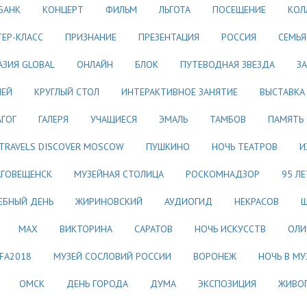
БАНК
КОНЦЕРТ
ФИЛЬМ
ЛЬГОТА
ПОСЕЩЕНИЕ
КОЛ
ЕР-КЛАСС
ПРИЗНАНИЕ
ПРЕЗЕНТАЦИЯ
РОССИЯ
СЕМЬЯ
АЗИЯ GLOBAL
ОНЛАЙН
БЛОК
ПУТЕВОДНАЯ ЗВЕЗДА
З
ЛЕЙ
КРУГЛЫЙ СТОЛ
ИНТЕРАКТИВНОЕ ЗАНЯТИЕ
ВЫСТАВКА
ГОГ
ГАЛЕРЯ
УЧАЩИЕСЯ
ЭМАЛЬ
ТАМБОВ
ПАМЯТЬ
 TRAVELS DISCOVER MOSCOW
ПУШКИНО
НОЧЬ ТЕАТРОВ
И
АГОВЕЩЕНСК
МУЗЕЙНАЯ СТОЛИЦА
РОСКОМНАДЗОР
95 ЛЕ
ЕБНЫЙ ДЕНЬ
ЖИРИНОВСКИЙ
АУДИОГИД
НЕКРАСОВ
Ш
МАХ
ВИКТОРИНА
САРАТОВ
НОЧЬ ИСКУССТВ
ОЛИ
IFA2018
МУЗЕЙ СОСЛОВИЙ РОССИИ
ВОРОНЕЖ
НОЧЬ В МУ
ОМСК
ДЕНЬ ГОРОДА
ДУМА
ЭКСПОЗИЦИЯ
ЖИВО