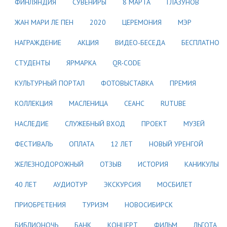
ФИНЛЯНДИЯ
СУВЕНИРЫ
8 МАРТА
ГЛАЗУНОВ
ЖАН МАРИ ЛЕ ПЕН
2020
ЦЕРЕМОНИЯ
МЭР
НАГРАЖДЕНИЕ
АКЦИЯ
ВИДЕО-БЕСЕДА
БЕСПЛАТНО
СТУДЕНТЫ
ЯРМАРКА
QR-CODE
КУЛЬТУРНЫЙ ПОРТАЛ
ФОТОВЫСТАВКА
ПРЕМИЯ
КОЛЛЕКЦИЯ
МАСЛЕНИЦА
СЕАНС
RUTUBE
НАСЛЕДИЕ
СЛУЖЕБНЫЙ ВХОД
ПРОЕКТ
МУЗЕЙ
ФЕСТИВАЛЬ
ОПЛАТА
12 ЛЕТ
НОВЫЙ УРЕНГОЙ
ЖЕЛЕЗНОДОРОЖНЫЙ
ОТЗЫВ
ИСТОРИЯ
КАНИКУЛЫ
40 ЛЕТ
АУДИОТУР
ЭКСКУРСИЯ
МОСБИЛЕТ
ПРИОБРЕТЕНИЯ
ТУРИЗМ
НОВОСИБИРСК
БИБЛИОНОЧЬ
БАНК
КОНЦЕРТ
ФИЛЬМ
ЛЬГОТА