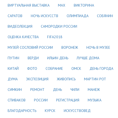
ВИРТУАЛЬНАЯ ВЫСТАВКА
МАХ
ВИКТОРИНА
САРАТОВ
НОЧЬ ИСКУССТВ
ОЛИМПИАДА
СОБЯНИН
ВИДЕОЛЕКЦИЯ
САМОРОДКИ РОССИИ
ОЦЕНКА КАЧЕСТВА
FIFA2018
МУЗЕЙ СОСЛОВИЙ РОССИИ
ВОРОНЕЖ
НОЧЬ В МУЗЕЕ
ПУТИН
ВЕРДИ
ИЛЬИН ДЕНЬ
ЛУЧШЕ ДОМА
КИТАЙ
ФОТО
СОБРАНИЕ
ОМСК
ДЕНЬ ГОРОДА
ДУМА
ЭКСПОЗИЦИЯ
ЖИВОПИСЬ
МАРТИН РОТ
СИМКИН
РЕМОНТ
ДЕНЬ
ЧИЛИ
МАНЕЖ
СПИВАКОВ
РОССИИ
РЕГИСТРАЦИЯ
МУЗЫКА
БЛАГОДАРНОСТЬ
КУРСК
ИСКУССТВОВЕД