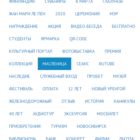
ФИНЛЯНДИЯ
СУВЕНИРЫ
8 МАРТА
ГЛАЗУНОВ
ЖАН МАРИ ЛЕ ПЕН
2020
ЦЕРЕМОНИЯ
МЭР
НАГРАЖДЕНИЕ
АКЦИЯ
ВИДЕО-БЕСЕДА
БЕСПЛАТНО
СТУДЕНТЫ
ЯРМАРКА
QR-CODE
КУЛЬТУРНЫЙ ПОРТАЛ
ФОТОВЫСТАВКА
ПРЕМИЯ
КОЛЛЕКЦИЯ
МАСЛЕНИЦА
СЕАНС
RUTUBE
НАСЛЕДИЕ
СЛУЖЕБНЫЙ ВХОД
ПРОЕКТ
МУЗЕЙ
ФЕСТИВАЛЬ
ОПЛАТА
12 ЛЕТ
НОВЫЙ УРЕНГОЙ
ЖЕЛЕЗНОДОРОЖНЫЙ
ОТЗЫВ
ИСТОРИЯ
КАНИКУЛЫ
40 ЛЕТ
АУДИОТУР
ЭКСКУРСИЯ
МОСБИЛЕТ
ПРИОБРЕТЕНИЯ
ТУРИЗМ
НОВОСИБИРСК
БИБЛИОНОЧЬ
БАНК
КОНЦЕРТ
ФИЛЬМ
ЛЬГОТА