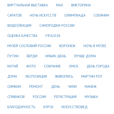
ВИРТУАЛЬНАЯ ВЫСТАВКА
МАХ
ВИКТОРИНА
САРАТОВ
НОЧЬ ИСКУССТВ
ОЛИМПИАДА
СОБЯНИН
ВИДЕОЛЕКЦИЯ
САМОРОДКИ РОССИИ
ОЦЕНКА КАЧЕСТВА
FIFA2018
МУЗЕЙ СОСЛОВИЙ РОССИИ
ВОРОНЕЖ
НОЧЬ В МУЗЕЕ
ПУТИН
ВЕРДИ
ИЛЬИН ДЕНЬ
ЛУЧШЕ ДОМА
КИТАЙ
ФОТО
СОБРАНИЕ
ОМСК
ДЕНЬ ГОРОДА
ДУМА
ЭКСПОЗИЦИЯ
ЖИВОПИСЬ
МАРТИН РОТ
СИМКИН
РЕМОНТ
ДЕНЬ
ЧИЛИ
МАНЕЖ
СПИВАКОВ
РОССИИ
РЕГИСТРАЦИЯ
МУЗЫКА
БЛАГОДАРНОСТЬ
КУРСК
ИСКУССТВОВЕД