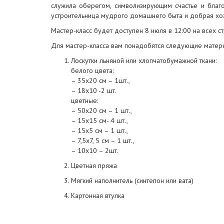
служила оберегом, символизирующим счастье и благ
устроительница мудрого домашнего быта и добрая хоз
Мастер-класс будет доступен 8 июля в 12:00 на всех с
Для мастер-класса вам понадобятся следующие матер
Лоскутки льняной или хлопчатобумажной ткани:
белого цвета:
– 35х20 см – 1шт.,
– 18х10 -2 шт.
цветные:
– 50х20 см – 1 шт.,
– 15х15 см- 4 шт.,
– 15х5 см – 1 шт.,
– 7,5х7, 5 см – 1 шт.,
– 10х10 – 2шт.
Цветная пряжа
Мягкий наполнитель (синтепон или вата)
Картонная втулка