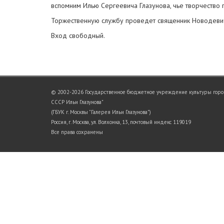
вспомним Илью Сергеевича Глазунова, чье творчество 
Торжественную службу проведет священник Новодеви
Вход свободный.
© 2002-2026 Государственное бюджетное учреждение культуры город
СССР Ильи Глазунова"
(ГБУК г. Москвы "Галерея Ильи Глазунова")
Россия, г. Москва, ул. Волхонка, 13, почтовый индекс 119019
Все права сохранены