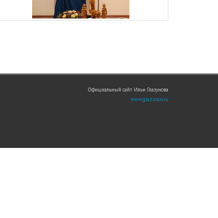
Официальный сайт Ильи Глазунова
www.glazunov.ru