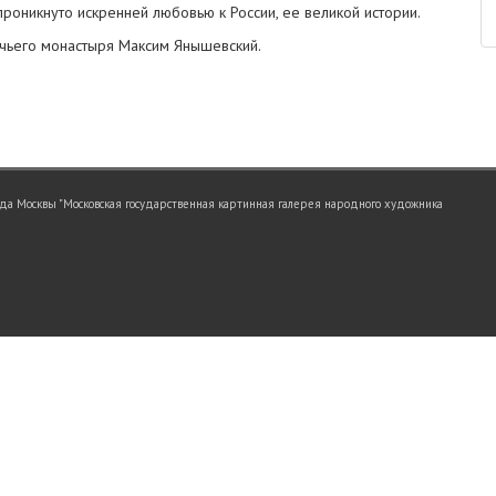
проникнуто искренней любовью к России, ее великой истории.
чьего монастыря Максим Янышевский.
а Москвы "Московская государственная картинная галерея народного художника