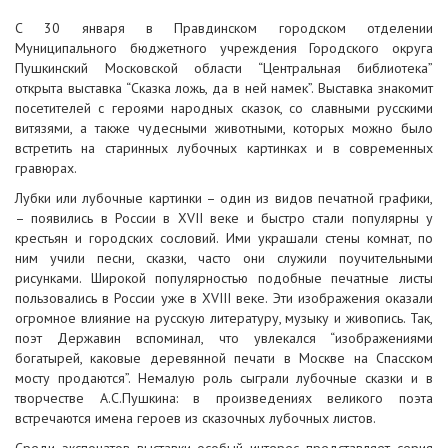
С 30 января в Правдинском городском отделении
Муниципального бюджетного учреждения Городского округа
Пушкинский Московской области “Центральная библиотека”
открыта выставка “Сказка ложь, да в ней намек”. Выставка знакомит
посетителей с героями народных сказок, со славными русскими
витязями, а также чудесными животными, которых можно было
встретить на старинных лубочных картинках и в современных
гравюрах.
Лубки или лубочные картинки – один из видов печатной графики,
– появились в России в XVII веке и быстро стали популярны у
крестьян и городских сословий. Ими украшали стены комнат, по
ним учили песни, сказки, часто они служили поучительными
рисунками. Широкой популярностью подобные печатные листы
пользовались в России уже в XVIII веке. Эти изображения оказали
огромное влияние на русскую литературу, музыку и живопись. Так,
поэт Державин вспоминал, что увлекался “изображениями
богатырей, каковые деревянной печати в Москве на Спасском
мосту продаются”. Немалую роль сыграли лубочные сказки и в
творчестве А.С.Пушкина: в произведениях великого поэта
встречаются имена героев из сказочных лубочных листов.