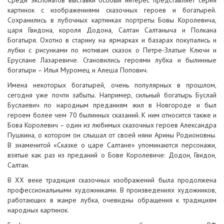
Среди экспонатов выставки особый интерес представляет серия
картинок с изображениями сказочных героев и богатырей.
Сохранились в лубочных картинках портреты Бовы Королевича,
царя Гвидона, короля Додона, Салтан Салтаныча и Полкана
Богатыря. Охотно в старину на ярмарках и базарах покупались и
лубки с рисунками по мотивам сказок о Петре-Златые Ключи и
Еруслане Лазаревиче. Становились героями лубка и былинные
богатыри – Илья Муромец и Алеша Попович.
Имена некоторых богатырей, очень популярных в прошлом,
сегодня уже почти забыты. Например, сильный богатырь Буслай
Буслаевич по народным преданиям жил в Новгороде и был
героем более чем 70 былинных сказаний. К ним относится также и
Бова Королевич – один из любимых сказочных героев Александра
Пушкина, о котором он слышал от своей няни Арины Родионовны.
В знаменитой «Сказке о царе Салтане» упоминаются персонажи,
взятые как раз из преданий о Бове Королевиче: Додон, Гвидон,
Салтан.
В XX веке традиция сказочных изображений была продолжена
профессиональными художниками. В произведениях художников,
работающих в жанре лубка, очевидны обращения к традициям
народных картинок.