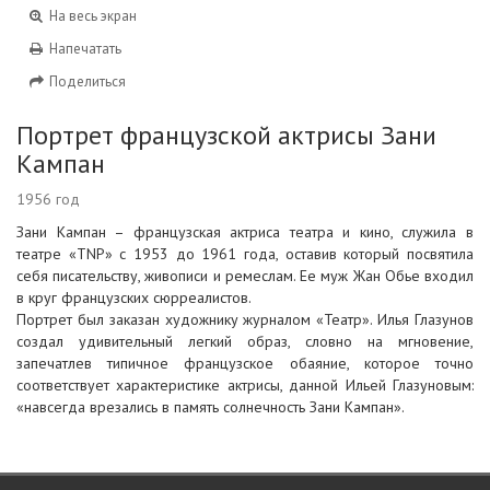
На весь экран
Напечатать
Поделиться
Портрет французской актрисы Зани
Кампан
1956 год
Зани Кампан – французская актриса театра и кино, служила в
театре «TNP» с 1953 до 1961 года, оставив который посвятила
себя писательству, живописи и ремеслам. Ее муж Жан Обье входил
в круг французских сюрреалистов.
Портрет был заказан художнику журналом «Театр». Илья Глазунов
создал удивительный легкий образ, словно на мгновение,
запечатлев типичное французское обаяние, которое точно
соответствует характеристике актрисы, данной Ильей Глазуновым:
«навсегда врезались в память солнечность Зани Кампан».